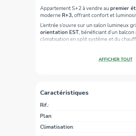
Appartement S+2 à vendre au
premier é
moderne
R+3,
offrant confort et luminosi
L’entrée s’ouvre sur un salon lumineux gr
orientation EST
, bénéficiant d’un balcon 
climatisation en split système et du chauff
La cuisine est entièrement
aménagée
et
nombreux rangements,
une plaque de c
AFFICHER TOUT
aspirante, un four électrique, un micro
réfrigérateur, un lave-vaisselle,
ainsi q
terrasse.
Elle dispose également de la cli
système.
Caractéristiques
L’espace nuit comprend
deux chambres
à
équipées
de dressings
, de climatisation 
Rif.
:
d’un
balcon
pour l’une des chambres.
Plan
:
L’appartement dispose d’une salle d’eau pou
que d’une salle de bain commune.
Climatisation
:
Ce bien bénéficie également
d’une terra