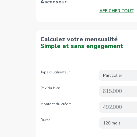
Ascenseur
:
dégagée
, idéale pour profiter de l’extérie
AFFICHER TOUT
Chauffage
:
place de parking
au sous-sol.
Cet appartement est idéal pour une famil
Libre
:
investissement sûr, alliant confort, pratici
Calculez votre mensualité
Simple et sans engagement
Type d'utilisateur
Particulier
Prix du bien
Montant du crédit
Durée
120 mois