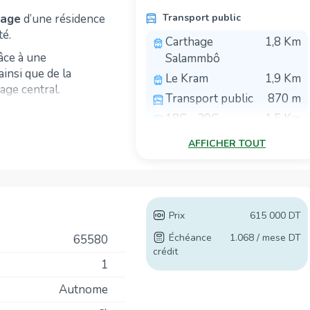
tage
d’une résidence
Transport public
té.
Carthage
1,8 Km
âce à une
Salammbô
ainsi que de la
Le Kram
1,9 Km
age central.
Transport public
870 m
équipée
avec de
18C - 20C
1,5 Km
uisson, une hotte
-ondes, un
AFFICHER TOUT
u’un
séchoir et une
Écoles
matisation en split
Ecole Primaire
1,2 Km
Lokman Hakim
 coucher, toutes
Prix
615 000 DT
École
1,5 Km
en split système et
International de
Échéance
1.068 / mese DT
65580
crédit
Carthage (ISC)
1
r les invités ainsi
Lycée Assad Ibn
1,7 Km
Autnome
Fourat
sse
avec
vue