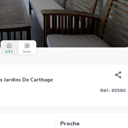
1
/11
tous
es Jardins De Carthage
Réf.: 65580
Proche