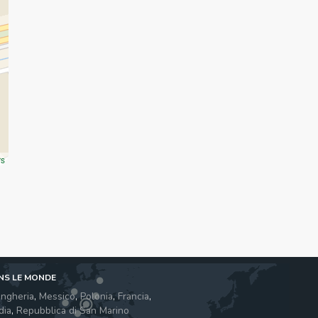
rs
NS LE MONDE
ngheria
,
Messico
,
Polonia
,
Francia
,
dia
,
Repubblica di San Marino