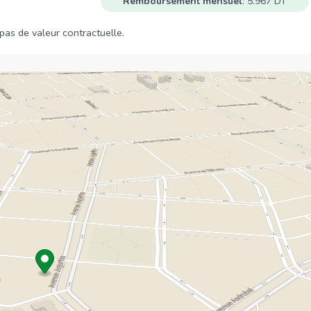
Remboursement mensuel
: 5.967 DT
Center
Clinique Hannibal
1,3 Km
a pas de valeur contractuelle.
Hanbal
1,3 Km
CHU Mongi Slim
2,4 Km
Urgences
2,4 Km
Supermarchés
TUNISIA Mall
1,8 Km
Carrefour
1,8 Km
Carrefour Market
1,9 Km
FNAC
2,2 Km
Monoprix
2,3 Km
Magasins
Le Coin du Pain
1,1 Km