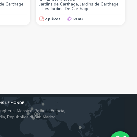
 de Carthage
Jardins de Carthage, Jardins de Carthage
- Les Jardins De Carthage
2 pièces
59 m2
NS LE MONDE
ngheria
,
Messico
,
Polonia
,
Francia
,
dia
,
Repubblica di San Marino