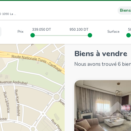
Biens
Loc. Résidence la perle de Carthage LC 08, 1090 1090 La Goulette (GT)
339.050
950.100
5
Prix
Surface
Biens à vendre
Nous avons trouvé 6 bie