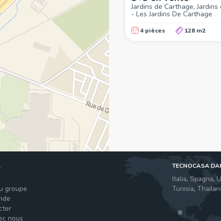
Jardins de Carthage, Jardins
- Les Jardins De Carthage
4 pièces
128 m2
A
TECNOCASA DA
s
Italia
,
Spagna
,
U
du groupe
Tunisia
,
Thailan
nde
cter
vec nous