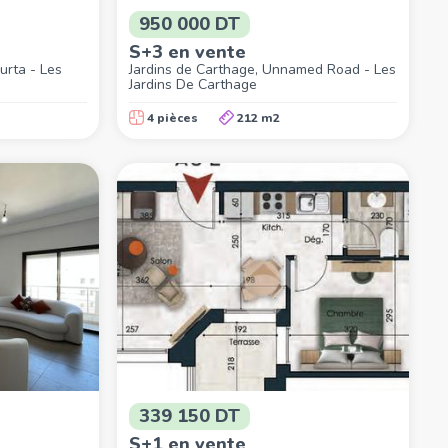
950 000 DT
S+3 en vente
urta - Les
Jardins de Carthage, Unnamed Road - Les
Jardins De Carthage
4 pièces
212 m2
339 150 DT
S+1 en vente