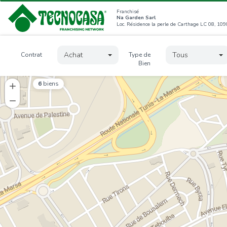
Franchisé
Na Garden Sarl
Achat
Tous
Contrat
Type de
Bien
6
biens