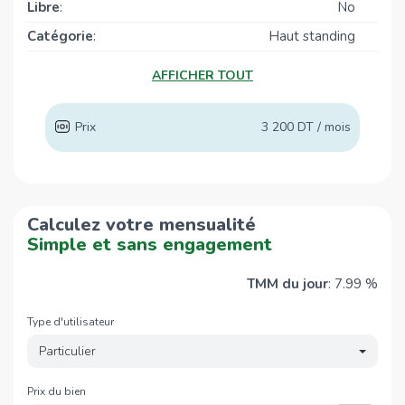
Pharmacie
Libre
:
No
Pharmacie FARAH Slim
990 m
Catégorie
:
Haut standing
Pharmacie Najjar
1,6 Km
Année de
2021
AFFICHER TOUT
Coin Pharma
1,7 Km
construction
:
Pharmacie
1,8 Km
Prix
3 200 DT / mois
PHARMACIE DE LA BOURSE
2,1 Km
Hopitaux
Hannibal Medical Center
920 m
Calculez votre mensualité
Clinique Hannibal
930 m
Simple et sans engagement
Hanbal
930 m
Urgences
2,1 Km
TMM du jour
: 7.99 %
CHU Mongi Slim
2,1 Km
Type d'utilisateur
Supermarchés
Particulier
TUNISIA Mall
1,4 Km
Prix du bien
Carrefour Market
1,4 Km