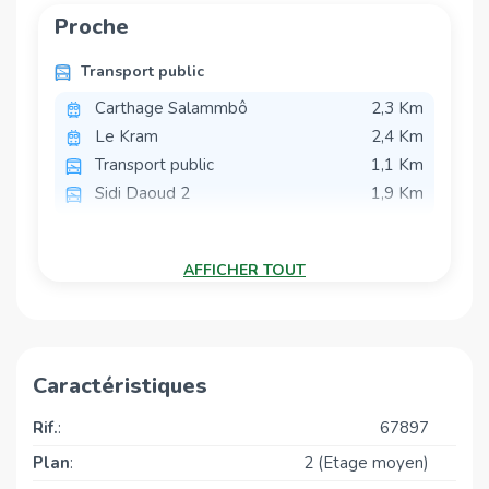
Proche
Un cadre de vie
moderne
,
confortable
et
fonctionnel
.
Transport public
Carthage Salammbô
2,3 Km
Le Kram
2,4 Km
Transport public
1,1 Km
Sidi Daoud 2
1,9 Km
Écoles
AFFICHER TOUT
Ecole Primaire Lokman Hakim
1,5 Km
École International de Carthage
1,5 Km
(ISC)
Écoles
1,6 Km
Caractéristiques
L'Academie du Lac
1,9 Km
College Pilote Les Berges Du
2,0 Km
Rif.
:
67897
Lac
Plan
:
2 (Etage moyen)