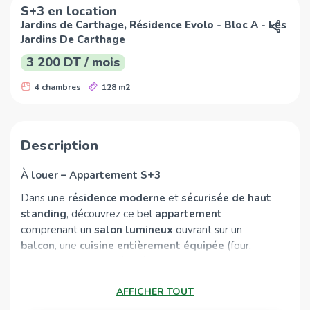
S+3 en location
Jardins de Carthage, Résidence Evolo - Bloc A - Les
Jardins De Carthage
3 200 DT / mois
4 chambres
128 m2
Description
À louer – Appartement S+3
Dans une
résidence moderne
et
sécurisée de haut
standing
, découvrez ce bel
appartement
comprenant un
salon lumineux
ouvrant sur un
balcon
, une
cuisine entièrement équipée
(four,
hotte, micro-ondes, réfrigérateur,lave vaisselles ), une
suite parentale
avec
dressing
et
salle de douche
,
AFFICHER TOUT
deux
chambres avec dressings
, une
salle de
douche commune
et une
place de parking
.