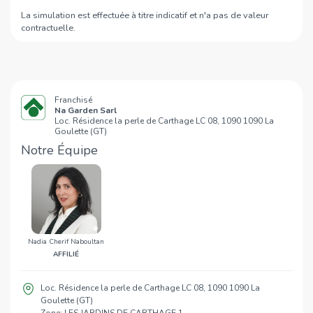
Baguette Lac 2
970 m
La simulation est effectuée à titre indicatif et n'a pas de valeur
contractuelle.
Le Cercle
1,1 Km
Shakespeare tunis lac 2
1,1 Km
Pomme De Pain
1,4 Km
George V
1,4 Km
Franchisé
Na Garden Sarl
Loc. Résidence la perle de Carthage LC 08, 1090 1090 La
Goulette (GT)
Notre Équipe
Nadia Cherif Naboultan
AFFILIÉ
Loc. Résidence la perle de Carthage LC 08, 1090 1090 La
Goulette (GT)