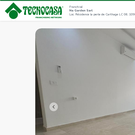
Franchisé
Na Garden Sarl
<<