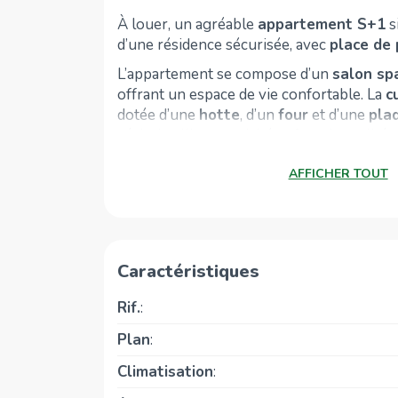
À louer, un agréable
appartement S+1
s
d’une résidence sécurisée, avec
place de 
L’appartement se compose d’un
salon sp
offrant un espace de vie confortable. La
c
dotée d’une
hotte
, d’un
four
et d’une
pla
séchoir ,alliant praticité et fonctionnalité.
L’espace nuit comprend une
chambre à c
AFFICHER TOUT
lumineuse
, ainsi qu’une
salle de bain
.
Cet appartement constitue un excellent c
personne seule ou un couple à la recherc
tranquillité.
Caractéristiques
Rif.
:
Plan
:
Climatisation
: