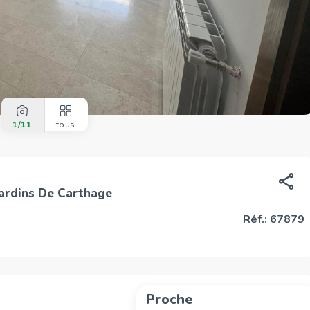
1
/11
tous
Jardins De Carthage
Réf.: 67879
Proche