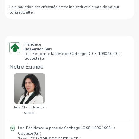
Baguette Lac 2
970 m
La simulation est effectuée à titre indicatif et n'a pas de valeur
contractuelle.
Le Cercle
1,1 Km
Shakespeare tunis lac 2
1,1 Km
Pomme De Pain
1,4 Km
George V
1,4 Km
Franchisé
Na Garden Sarl
Loc. Résidence la perle de Carthage LC 08, 1090 1090 La
Goulette (GT)
Notre Équipe
Nadia Cherif Naboultan
AFFILIÉ
Loc. Résidence la perle de Carthage LC 08, 1090 1090 La
Goulette (GT)