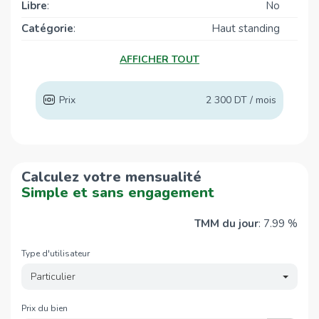
Pharmacie
Libre
:
No
Pharmacie FARAH Slim
990 m
Catégorie
:
Haut standing
Pharmacie Najjar
1,6 Km
Année de
2021
AFFICHER TOUT
Coin Pharma
1,7 Km
construction
:
Pharmacie
1,8 Km
Prix
2 300 DT / mois
PHARMACIE DE LA BOURSE
2,1 Km
Hopitaux
Hannibal Medical Center
920 m
Calculez votre mensualité
Clinique Hannibal
930 m
Simple et sans engagement
Hanbal
930 m
Urgences
2,1 Km
TMM du jour
: 7.99 %
CHU Mongi Slim
2,1 Km
Type d'utilisateur
Supermarchés
Particulier
TUNISIA Mall
1,4 Km
Prix du bien
Carrefour Market
1,4 Km