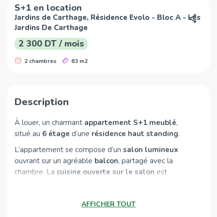
S+1 en location
Jardins de Carthage, Résidence Evolo - Bloc A - Les
Jardins De Carthage
2 300 DT / mois
2 chambres
63 m2
Description
À louer, un charmant
appartement S+1 meublé
,
situé au
6 étage
d’une
résidence haut standing
.
L’appartement se compose d’un
salon lumineux
ouvrant sur un agréable
balcon
, partagé avec la
chambre. La
cuisine ouverte sur le salon
est
aménagée et équipée, offrant un espace de vie
convivial et fonctionnel.
AFFICHER TOUT
L’espace nuit comprend une
chambre à coucher avec